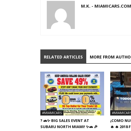
M.K. - MIAMICARS.CO
RELATED ARTICLES
MORE FROM AUTHO
#MIAMICARS
#MIAMICAR
? 🚗✨ BIG SALES EVENT AT
¡COMO NUE
SUBARU NORTH MIAMI! ✨🚗 🎉
🔥 🔥 201