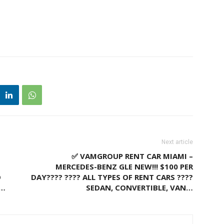
Next article
✅ VAMGROUP RENT CAR MIAMI –
MERCEDES-BENZ GLE NEW!!! $100 PER
O
DAY???? ???? ALL TYPES OF RENT CARS ????
A…
SEDAN, CONVERTIBLE, VAN…