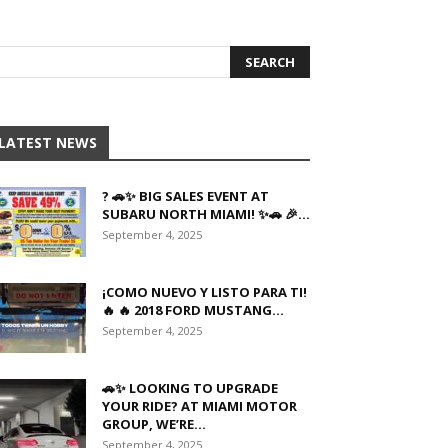
LATEST NEWS
? 🚗✨ BIG SALES EVENT AT
SUBARU NORTH MIAMI! ✨🚗 🎉...
September 4, 2025
¡COMO NUEVO Y LISTO PARA TI!
🔥 🔥 2018 FORD MUSTANG...
September 4, 2025
🚗✨ LOOKING TO UPGRADE
YOUR RIDE? AT MIAMI MOTOR
GROUP, WE’RE...
September 4, 2025