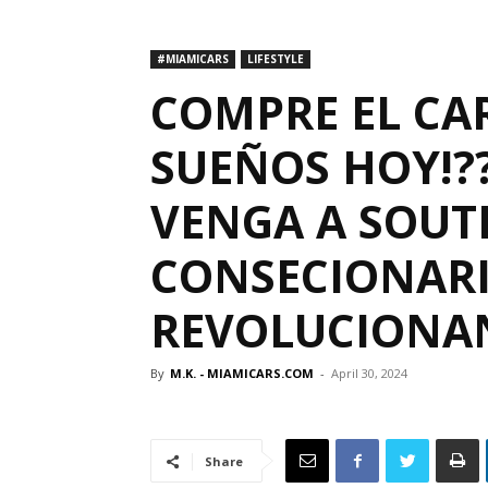
#MIAMICARS
LIFESTYLE
COMPRE EL CA
SUEÑOS HOY!???
VENGA A SOUT
CONSECIONARI
REVOLUCIONA
By
M.K. - MIAMICARS.COM
-
April 30, 2024
Share