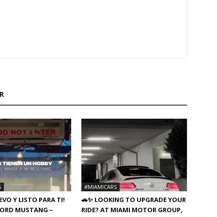
M
R
S
#MIAMICARS
VO Y LISTO PARA TI!
🚗✨ LOOKING TO UPGRADE YOUR
8 FORD MUSTANG –
RIDE? AT MIAMI MOTOR GROUP,