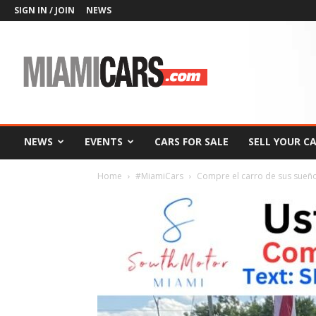
SIGN IN / JOIN
NEWS
MiamiCars.com
NEWS
EVENTS
CARS FOR SALE
SELL YOUR C
Home
#MiamiCars
Compre el carro de sus sueño