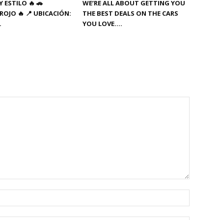
 ESTILO 🔥 🚗
WE’RE ALL ABOUT GETTING YOU
ROJO 🔥 📍 UBICACIÓN:
THE BEST DEALS ON THE CARS
…
YOU LOVE….