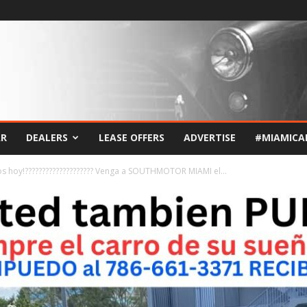
AR
DEALERS
LEASE OFFERS
ADVERTISE
#MIAMICA
s hoy!???????????????????? Venga a SOUTHMOTOR MIAMI el...