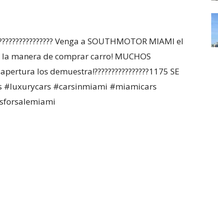
????????????????? Venga a SOUTHMOTOR MIAMI el
o la manera de comprar carro! MUCHOS
pertura los demuestra!????????????????1175 SE
s #luxurycars #carsinmiami #miamicars
sforsalemiami